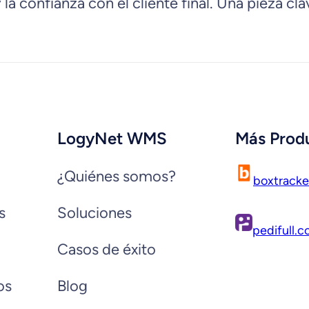
la confianza con el cliente final. Una pieza cl
LogyNet WMS
Más Prod
¿Quiénes somos?
boxtrack
s
Soluciones
pedifull.
Casos de éxito
os
Blog