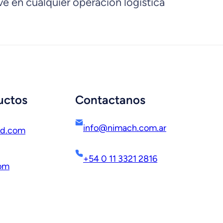
ave en cualquier operación logística
uctos
Contactanos
info@nimach.com.ar
ed.com
+54 0 11 3321 2816
com