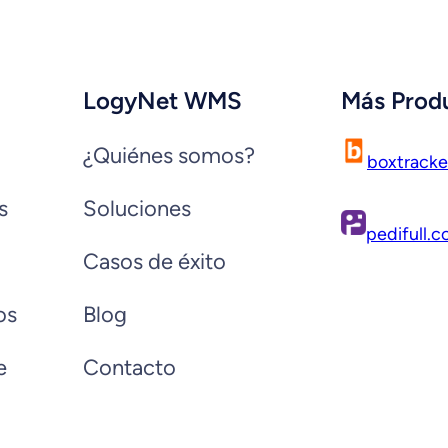
LogyNet WMS
Más Prod
¿Quiénes somos?
boxtrack
s
Soluciones
pedifull.
Casos de éxito
os
Blog
e
Contacto