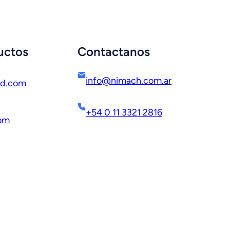
uctos
Contactanos
info@nimach.com.ar
ed.com
+54 0 11 3321 2816
com