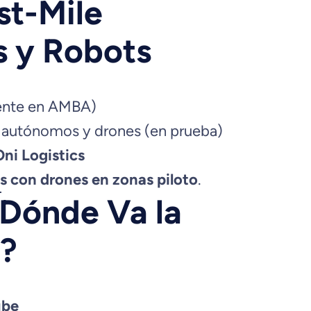
st-Mile
s y Robots
ente en AMBA)
 autónomos y drones (en prueba)
Oni Logistics
s con drones en zonas piloto
.
 Dónde Va la
a?
ube