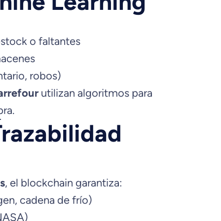
chine Learning
stock o faltantes
macenes
ntario, robos)
arrefour
utilizan algoritmos para
ra.
Trazabilidad
s
, el blockchain garantiza:
en, cadena de frío)
NASA)