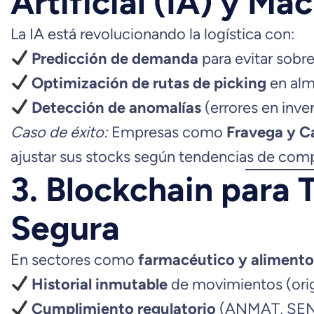
Artificial (IA) y Ma
La IA está revolucionando la logística con:
Predicción de demanda
para evitar sobre
Optimización de rutas de picking
en al
Detección de anomalías
(errores en inve
Caso de éxito:
Empresas como
Fravega y C
ajustar sus stocks según tendencias de comp
3. Blockchain para 
Segura
En sectores como
farmacéutico y alimento
Historial inmutable
de movimientos (orig
Cumplimiento regulatorio
(ANMAT, SE