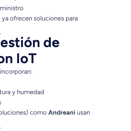
ministro
x
ya ofrecen soluciones para
estión de
on IoT
incorporan:
tura y humedad
s
voluciones) como
Andreani
usan